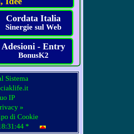
, Idee
Cordata Italia
Sinergie sul Web
Adesioni - Entry
BonusK2
al Sistema
iaklife.it
tuo IP
rivacy »
ipo di Cookie
18:31:44
*